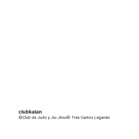
clubkatan
🥋Club de Judo y Jiu-Jitsu🥋
Tres Cantos
Leganés