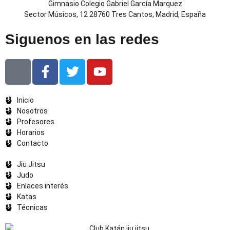
Gimnasio Colegio Gabriel García Marquez
Sector Músicos, 12 28760 Tres Cantos, Madrid, España
Siguenos en las redes
I
F
T
Y
c
a
w
o
o
c
i
u
Inicio
n
e
t
t
Nosotros
-
b
t
u
Profesores
i
o
e
b
Horarios
n
o
r
e
Contacto
s
k
Jiu Jitsu
t
-
Judo
a
f
Enlaces interés
g
Katas
r
Técnicas
a